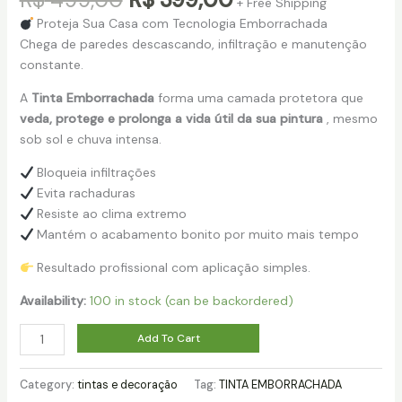
+ Free Shipping
price
price
Proteja Sua Casa com Tecnologia Emborrachada
was:
is:
Chega de paredes descascando, infiltração e manutenção
R$ 499,00.
R$ 399,00.
constante.
A
Tinta Emborrachada
forma uma camada protetora que
veda, protege e prolonga a vida útil da sua pintura
, mesmo
sob sol e chuva intensa.
Bloqueia infiltrações
Evita rachaduras
Resiste ao clima extremo
Mantém o acabamento bonito por muito mais tempo
Resultado profissional com aplicação simples.
Availability:
100 in stock (can be backordered)
Premium
Add To Cart
Elastomerica
quantity
Category:
tintas e decoração
Tag:
TINTA EMBORRACHADA