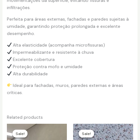
movimentações da superfície, evitando fissuras e
infiltrações.
Perfeita para áreas externas, fachadas e paredes sujeitas à
umidade, garantindo proteção prolongada e excelente
desempenho.
Alta elasticidade (acompanha microfissuras)
Impermeabilizante e resistente à chuva
Excelente cobertura
Proteção contra mofo e umidade
Alta durabilidade
Ideal para fachadas, muros, paredes externas e áreas
críticas.
Related products
Sale!
Sale!
Sale!
Sale!