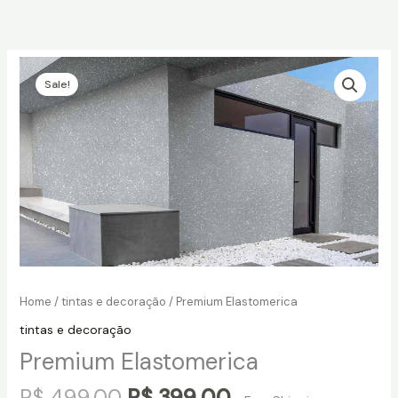
Skip
to
content
Sale!
Home
/
tintas e decoração
/ Premium Elastomerica
tintas e decoração
Premium Elastomerica
Original
Current
R$
499,00
R$
399,00